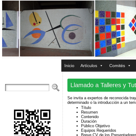
Inicio
Artículos
Comités
Llamado a Talleres y Tut
Se invita a expertos de reconocida tray
determinado o la introducción a un tem
Título
Resumen
Contenido
Duración
Público Objetivo
Equipos Requeridos
Breve CV de los Presentadores