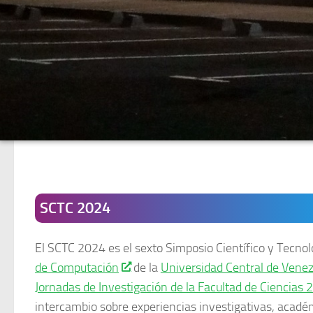
Nueva extensión del Llamado a Trabajos hasta el lune
SCTC 2024
El SCTC 2024 es el sexto Simposio Científico y Tecno
de Computación
de la
Universidad Central de Vene
Jornadas de Investigación de la Facultad de Ciencias 
intercambio sobre experiencias investigativas, académ